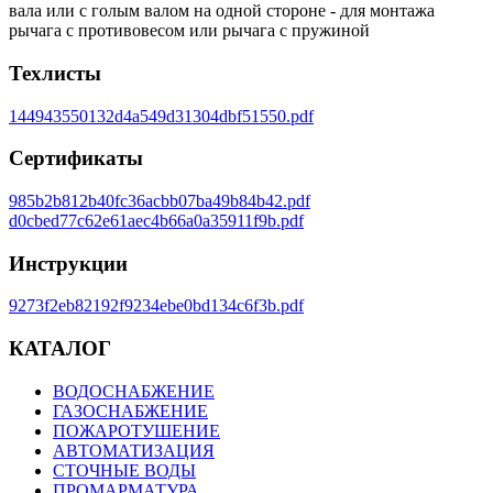
вала или с голым валом на одной стороне - для монтажа
рычага с противовесом или рычага с пружиной
Техлисты
144943550132d4a549d31304dbf51550.pdf
Сертификаты
985b2b812b40fc36acbb07ba49b84b42.pdf
d0cbed77c62e61aec4b66a0a35911f9b.pdf
Инструкции
9273f2eb82192f9234ebe0bd134c6f3b.pdf
КАТАЛОГ
ВОДОСНАБЖЕНИЕ
ГАЗОСНАБЖЕНИЕ
ПОЖАРОТУШЕНИЕ
АВТОМАТИЗАЦИЯ
СТОЧНЫЕ ВОДЫ
ПРОМАРМАТУРА