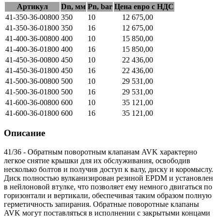
Артикул
Dn, мм
Pn, bar
Цена евро с НДС
41-350-36-00800
350
10
12 675,00
41-350-36-01800
350
16
12 675,00
41-400-36-00800
400
10
15 850,00
41-400-36-01800
400
16
15 850,00
41-450-36-00800
450
10
22 436,00
41-450-36-01800
450
16
22 436,00
41-500-36-00800
500
10
29 531,00
41-500-36-01800
500
16
29 531,00
41-600-36-00800
600
10
35 121,00
41-600-36-01800
600
16
35 121,00
Описание
41/36 - Обратным поворотным клапанам AVK характерно
легкое снятие крышки для их обслуживания, освободив
несколько болтов и получив доступ к валу, диску и коромыслу.
Диск полностью вулканизирован резиной EPDM и установлен
в нейлоновой втулке, что позволяет ему немного двигаться по
горизонтали и вертикали, обеспечивая таким образом полную
герметичность запирания. Обратные поворотные клапаны
AVK могут поставляться в исполнении с закрытыми концами